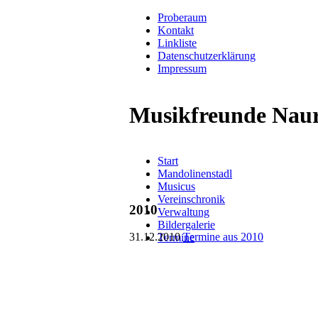
Proberaum
Kontakt
Linkliste
Datenschutzerklärung
Impressum
Musikfreunde Naur
Navigation
Start
überspringen
Mandolinenstadl
Musicus
Vereinschronik
2010
Verwaltung
Bildergalerie
31.12.2010
Termine aus 2010
Termine