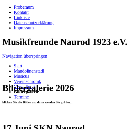
Proberaum
Kontakt
Linkliste
Datenschutzerklärung
Impressum
Musikfreunde Naurod 1923 e.V.
Navigation überspringen
Start
Mandolinenstadl
Musicus
Vereinschronik
Bildergalerie 2026
Verwaltung
Bildergalerie
Termine
klicken Sie die Bilder an, dann werden Sie größer...
17.Juni SKN Naurod