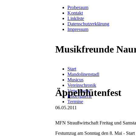
Proberaum
Kontakt
Linkliste
Datenschutzerklärung
Impressum
Musikfreunde Naur
Navigation
Start
überspringen
Mandolinenstadl
Musicus
Vereinschronik
Äppelblütenfest
Verwaltung
Bildergalerie
Termine
06.05.2011
MFN Straußwirtschaft Freitag und Samsta
Festumzug am Sonntag den 8. Mai - Start