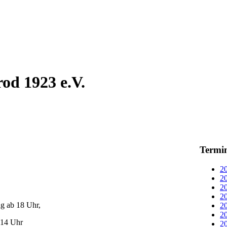
od 1923 e.V.
Termi
20
20
20
20
g ab 18 Uhr,
20
20
 14 Uhr
20