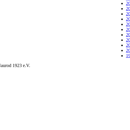
20
20
20
20
20
20
20
20
20
20
19
aurod 1923 e.V.