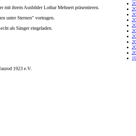
20
r mit ihrem Ausbilder Lothar Mehnert präsentieren.
20
20
en unter Sternen" vortragen.
20
20
cht als Sänger eingeladen.
20
20
20
20
20
19
aurod 1923 e.V.