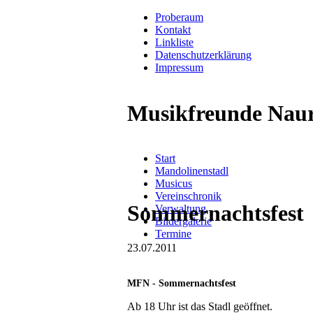
Proberaum
Kontakt
Linkliste
Datenschutzerklärung
Impressum
Musikfreunde Naur
Navigation
Start
überspringen
Mandolinenstadl
Musicus
Vereinschronik
Sommernachtsfest
Verwaltung
Bildergalerie
Termine
23.07.2011
MFN - Sommernachtsfest
Ab 18 Uhr ist das Stadl geöffnet.