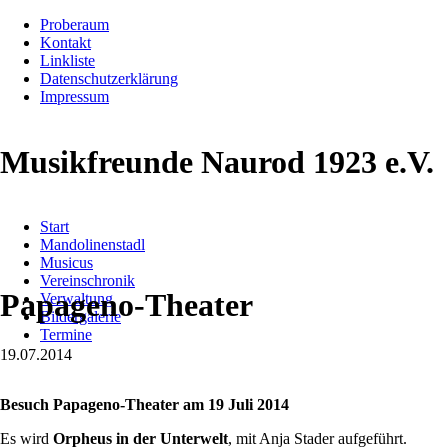
Proberaum
Kontakt
Linkliste
Datenschutzerklärung
Impressum
Musikfreunde Naurod 1923 e.V.
Navigation
Start
überspringen
Mandolinenstadl
Musicus
Vereinschronik
Papageno-Theater
Verwaltung
Bildergalerie
Termine
19.07.2014
Besuch Papageno-Theater am 19 Juli 2014
Es wird
Orpheus in der Unterwelt
, mit Anja Stader aufgeführt.