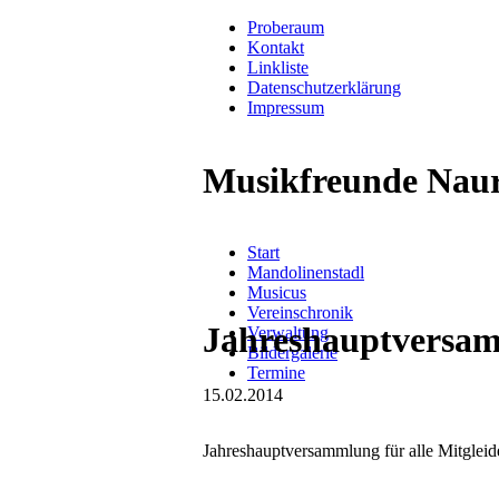
Proberaum
Kontakt
Linkliste
Datenschutzerklärung
Impressum
Musikfreunde Naur
Navigation
Start
überspringen
Mandolinenstadl
Musicus
Vereinschronik
Jahreshauptversa
Verwaltung
Bildergalerie
Termine
15.02.2014
Jahreshauptversammlung für alle Mitgleid