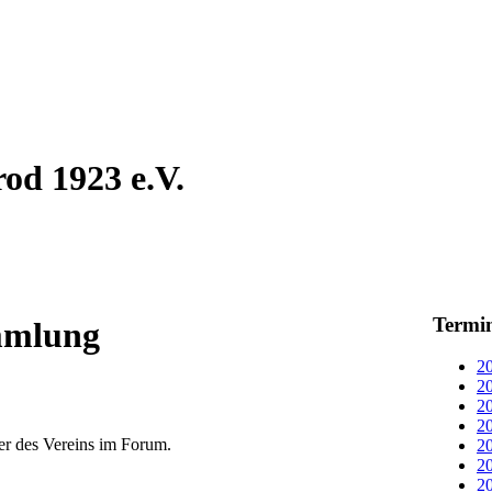
od 1923 e.V.
Termi
mmlung
20
20
20
20
er des Vereins im Forum.
20
20
20