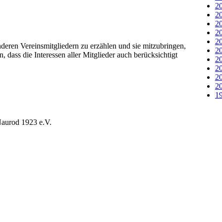
20
20
20
20
20
eren Vereinsmitgliedern zu erzählen und sie mitzubringen,
20
dass die Interessen aller Mitglieder auch berücksichtigt
20
20
20
20
19
aurod 1923 e.V.