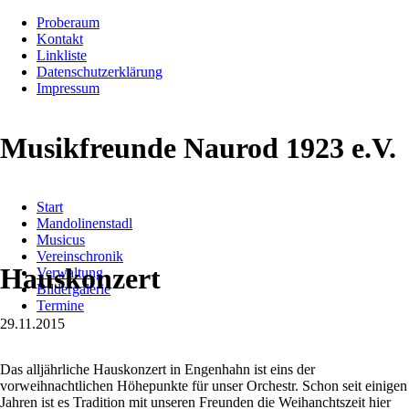
Proberaum
Kontakt
Linkliste
Datenschutzerklärung
Impressum
Musikfreunde Naurod 1923 e.V.
Navigation
Start
überspringen
Mandolinenstadl
Musicus
Vereinschronik
Hauskonzert
Verwaltung
Bildergalerie
Termine
29.11.2015
Das alljährliche Hauskonzert in Engenhahn ist eins der
vorweihnachtlichen Höhepunkte für unser Orchestr. Schon seit einigen
Jahren ist es Tradition mit unseren Freunden die Weihanchtszeit hier