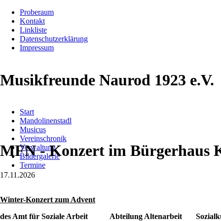
Proberaum
Kontakt
Linkliste
Datenschutzerklärung
Impressum
Musikfreunde Naurod 1923 e.V.
Navigation
Start
überspringen
Mandolinenstadl
Musicus
Vereinschronik
MFN - Konzert im Bürgerhaus K
Verwaltung
Bildergalerie
Termine
17.11.2026
Winter-Konzert zum Advent
des Amt für Soziale Arbeit Abteilung Altenarbeit Sozialkul