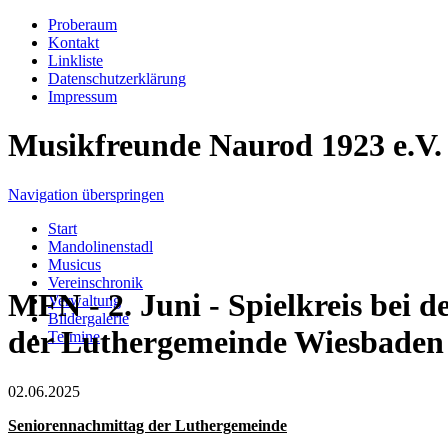
Proberaum
Kontakt
Linkliste
Datenschutzerklärung
Impressum
Musikfreunde Naurod 1923 e.V.
Navigation überspringen
Start
Mandolinenstadl
Musicus
Vereinschronik
MFN - 2. Juni - Spielkreis bei d
Verwaltung
Bildergalerie
der Luthergemeinde Wiesbaden
Termine
02.06.2025
Seniorennachmittag der Luthergemeinde