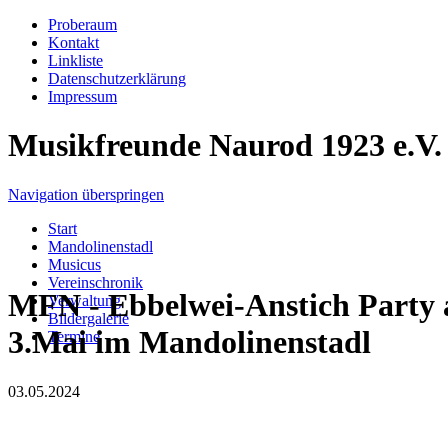
Proberaum
Kontakt
Linkliste
Datenschutzerklärung
Impressum
Musikfreunde Naurod 1923 e.V.
Navigation überspringen
Start
Mandolinenstadl
Musicus
Vereinschronik
MFN - Ebbelwei-Anstich Party 
Verwaltung
Bildergalerie
3.Mai im Mandolinenstadl
Termine
03.05.2024