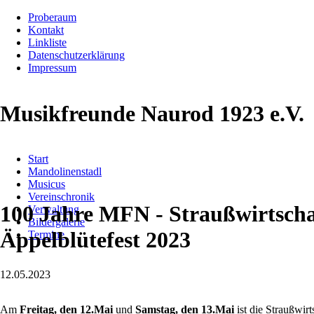
Proberaum
Kontakt
Linkliste
Datenschutzerklärung
Impressum
Musikfreunde Naurod 1923 e.V.
Navigation
Start
überspringen
Mandolinenstadl
Musicus
Vereinschronik
100 Jahre MFN - Straußwirtsch
Verwaltung
Bildergalerie
Äppelblütefest 2023
Termine
12.05.2023
Am
Freitag, den 12.Mai
und
Samstag, den 13.Mai
ist die Straußwirt